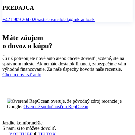
PREDAJCA
+421 909 204 020
rastislav.matolak@mk-auto.sk
Máte záujem
o dovoz a kúpu?
Či už potrebujete nové auto alebo chcete doviesť jazdené, ste na
správnom mieste.
Ak nemáte dostatok financií, zabezpečíme vám
výhodné financovanie.
Za naše úspechy hovoria
naše recenzie.
Chcem doviezť auto
RepOcean overuje, že pôvodný zdroj recenzie je
Google.
Overené spoločnosťou RepOcean
Jazdite komfortnejšie.
S nami si to môžete dovoliť.
YOUTUBE
TIKTOK