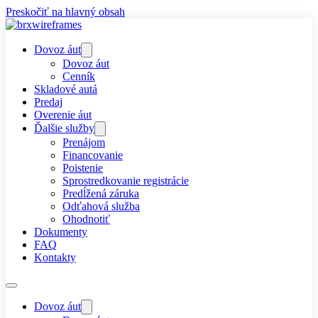
Preskočiť na hlavný obsah
Dovoz áut
Dovoz áut
Cenník
Skladové autá
Predaj
Overenie áut
Ďalšie služby
Prenájom
Financovanie
Poistenie
Sprostredkovanie registrácie
Predĺžená záruka
Odťahová služba
Ohodnotiť
Dokumenty
FAQ
Kontakty
Dovoz áut