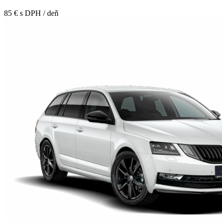
85 € s DPH / deň