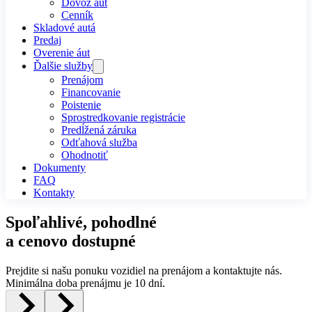
Dovoz áut
Cenník
Skladové autá
Predaj
Overenie áut
Ďalšie služby
Prenájom
Financovanie
Poistenie
Sprostredkovanie registrácie
Predĺžená záruka
Odťahová služba
Ohodnotiť
Dokumenty
FAQ
Kontakty
Spoľahlivé, pohodlné
a cenovo dostupné
Prejdite si našu ponuku vozidiel na prenájom a kontaktujte nás.
Minimálna doba prenájmu je 10 dní.