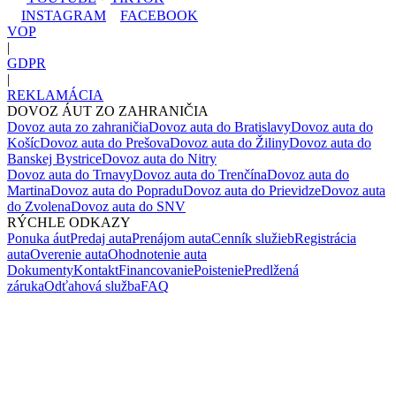
INSTAGRAM
FACEBOOK
VOP
|
GDPR
|
REKLAMÁCIA
DOVOZ ÁUT ZO ZAHRANIČIA
Dovoz auta zo zahraničia
Dovoz auta do Bratislavy
Dovoz auta do
Košíc
Dovoz auta do Prešova
Dovoz auta do Žiliny
Dovoz auta do
Banskej Bystrice
Dovoz auta do Nitry
Dovoz auta do Trnavy
Dovoz auta do Trenčína
Dovoz auta do
Martina
Dovoz auta do Popradu
Dovoz auta do Prievidze
Dovoz auta
do Zvolena
Dovoz auta do SNV
RÝCHLE ODKAZY
Ponuka áut
Predaj auta
Prenájom auta
Cenník služieb
Registrácia
auta
Overenie auta
Ohodnotenie auta
Dokumenty
Kontakt
Financovanie
Poistenie
Predlžená
záruka
Odťahová služba
FAQ