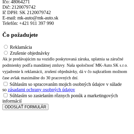
Ičo: 48064271
Dič: 2120079742
Ič DPH: SK 2120079742
E-mail: mk-auto@mk-auto.sk
Telefón: +421 911 397 990
Čo požadujete
Reklamácia
Zrušenie objednávky
Ak je predávajúcim na vozidlo poskytovaná záruka, uplatnia sa záručné
podmienky podľa mandátnej zmluvy. Naša spoločnosť MK-Auto.SK s.r.o.
vyjadrenie k reklamácii, zrušení objednávky, dá v čo najkratšom možnom
čase avšak maximálne do 30 pracovných dní.
Súhlasím so spracovaním mojich osobných údajov v súlade
so
zásadami ochrany osobných údajov
Súhlasím so zasielaním rôznych ponúk a marketingových
informácií
ODOSLAŤ FORMULÁR