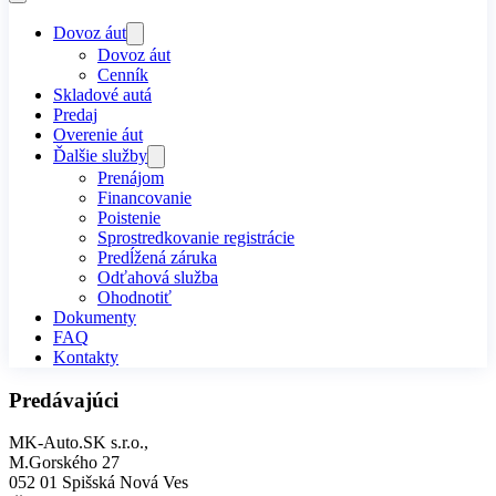
Dovoz áut
Dovoz áut
Cenník
Skladové autá
Predaj
Overenie áut
Ďalšie služby
Prenájom
Financovanie
Poistenie
Sprostredkovanie registrácie
Predĺžená záruka
Odťahová služba
Ohodnotiť
Dokumenty
FAQ
Kontakty
Predávajúci
MK-Auto.SK s.r.o.,
M.Gorského 27
052 01 Spišská Nová Ves