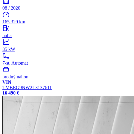
08 / 2020
165 329 km
nafta
85 kW
7-st. Automat
predný náhon
VIN
TMBEG9NW2L3137611
16 490 €