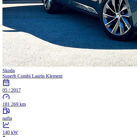
Skoda
Superb Combi Laurin Klement
05 / 2017
181 269 km
nafta
140 kW