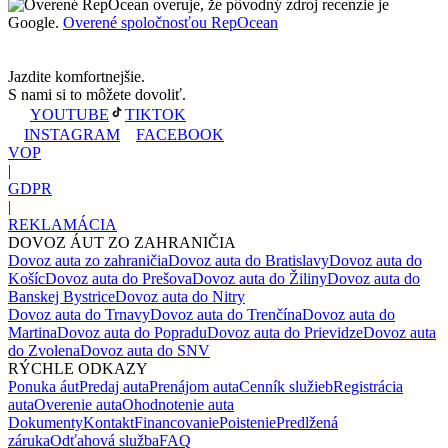
RepOcean overuje, že pôvodný zdroj recenzie je
Google.
Overené spoločnosťou RepOcean
Jazdite komfortnejšie.
S nami si to môžete dovoliť.
YOUTUBE
TIKTOK
INSTAGRAM
FACEBOOK
VOP
|
GDPR
|
REKLAMÁCIA
DOVOZ ÁUT ZO ZAHRANIČIA
Dovoz auta zo zahraničia
Dovoz auta do Bratislavy
Dovoz auta do
Košíc
Dovoz auta do Prešova
Dovoz auta do Žiliny
Dovoz auta do
Banskej Bystrice
Dovoz auta do Nitry
Dovoz auta do Trnavy
Dovoz auta do Trenčína
Dovoz auta do
Martina
Dovoz auta do Popradu
Dovoz auta do Prievidze
Dovoz auta
do Zvolena
Dovoz auta do SNV
RÝCHLE ODKAZY
Ponuka áut
Predaj auta
Prenájom auta
Cenník služieb
Registrácia
auta
Overenie auta
Ohodnotenie auta
Dokumenty
Kontakt
Financovanie
Poistenie
Predlžená
záruka
Odťahová služba
FAQ