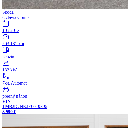
Škoda
Octavia Combi
10 / 2013
203 131 km
benzín
132 kW
7-st. Automat
predný náhon
VIN
TMBJD7NE3E0019896
8 990 €