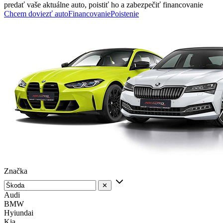
predať vaše aktuálne auto, poistiť ho a zabezpečiť financovanie
Chcem doviezť auto
Financovanie
Poistenie
Značka
✕
Audi
BMW
Hyiundai
Kia