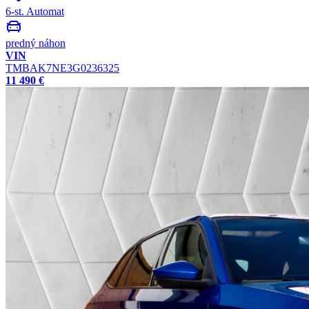
6-st. Automat
predný náhon
VIN
TMBAK7NE3G0236325
11 490 €