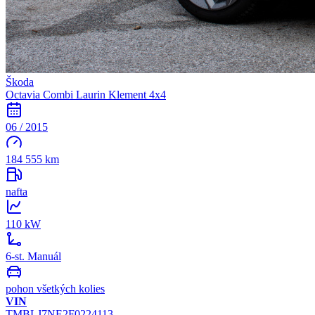
Škoda
Octavia Combi Laurin Klement 4x4
06 / 2015
184 555 km
nafta
110 kW
6-st. Manuál
pohon všetkých kolies
VIN
TMBLJ7NE2F0224113