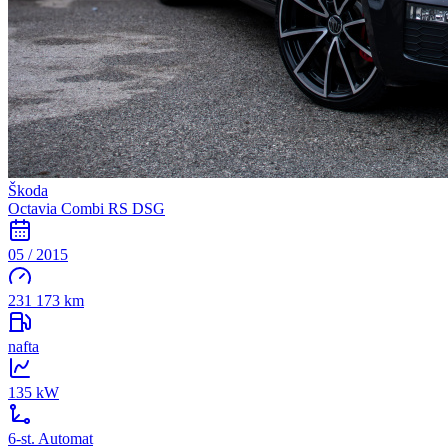
Škoda
Octavia Combi RS DSG
05 / 2015
231 173 km
nafta
135 kW
6-st. Automat