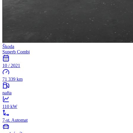
Škoda
Superb Combi
10 / 2021
71 339 km
nafta
110 kW
7-st. Automat