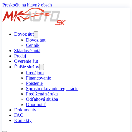
Preskočiť na hlavný obsah
Dovoz áut
Dovoz áut
Cenník
Skladové autá
Predaj
Overenie áut
Ďalšie služby
Prenájom
Financovanie
Poistenie
Sprostredkovanie registrácie
Predĺžená záruka
Odťahová služba
Ohodnotiť
Dokumenty
FAQ
Kontakty