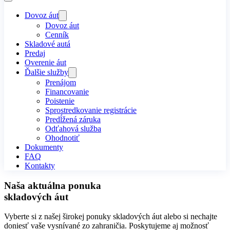
Dovoz áut
Dovoz áut
Cenník
Skladové autá
Predaj
Overenie áut
Ďalšie služby
Prenájom
Financovanie
Poistenie
Sprostredkovanie registrácie
Predĺžená záruka
Odťahová služba
Ohodnotiť
Dokumenty
FAQ
Kontakty
Naša aktuálna ponuka
skladových áut
Vyberte si z našej širokej ponuky skladových áut alebo si nechajte
doniesť vaše vysnívané zo zahraničia. Poskytujeme aj možnosť