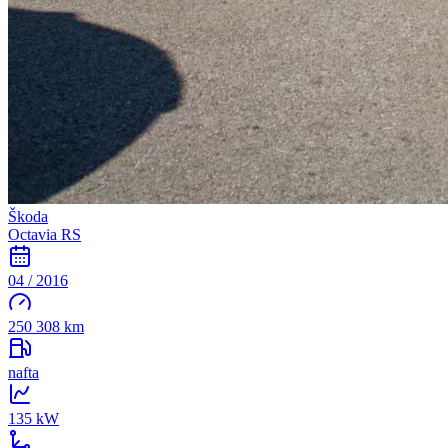
Škoda
Octavia RS
04 / 2016
250 308 km
nafta
135 kW