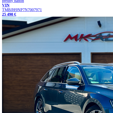
predný náhon
VIN
TMBJH9NP7N7007971
25 490 €