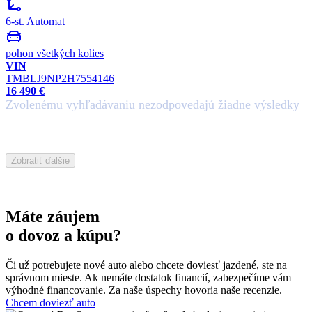
6-st. Automat
pohon všetkých kolies
VIN
TMBLJ9NP2H7554146
16 490 €
Zvolenému vyhľadávaniu nezodpovedajú žiadne výsledky
Zobratiť ďalšie
Máte záujem
o dovoz a kúpu?
Či už potrebujete nové auto alebo chcete doviesť jazdené, ste na
správnom mieste.
Ak nemáte dostatok financií, zabezpečíme vám
výhodné financovanie.
Za naše úspechy hovoria
naše recenzie.
Chcem doviezť auto