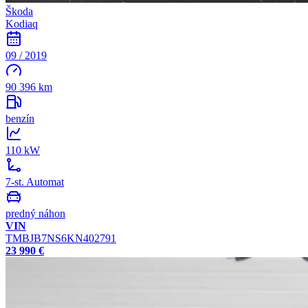
Škoda
Kodiaq
09 / 2019
90 396 km
benzín
110 kW
7-st. Automat
predný náhon
VIN
TMBJB7NS6KN402791
23 990 €