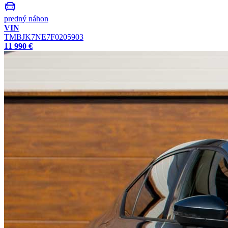
predný náhon
VIN
TMBJK7NE7F0205903
11 990 €